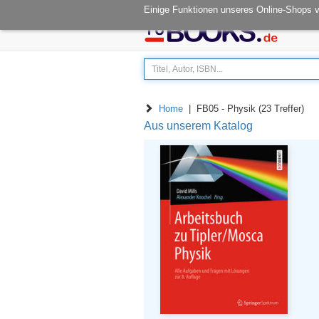
Öffnungszeiten: Mo - Fr 08.00-14.30
Einige Funktionen unseres Online-Shops 
Home
| FB05 - Physik (23 Treffer)
Aus unserem Katalog