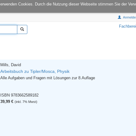
onCampus:
S1|03
E-Mail:
info@tu-books.de
verwenden Cookies. Durch die Nutzung dieser Webseite stimmen Sie der Ver
Anmelde
Fachbere
Mills, David
Arbeitsbuch zu Tipler/Mosca, Physik
Alle Aufgaben und Fragen mit Lösungen zur 8.Auflage
ISBN 9783662589182
39,99 €
(inkl. 7% Mwst)