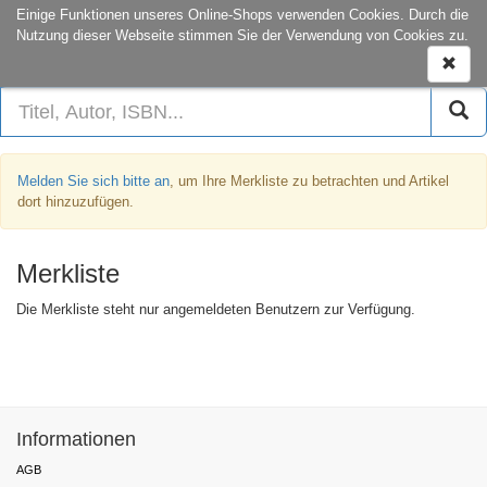
onCampus:
S1|03
+49 6151-16-22444
Einige Funktionen unseres Online-Shops verwenden Cookies. Durch die
Nutzung dieser Webseite stimmen Sie der Verwendung von Cookies zu.
Naviga
ein-/a
Melden Sie sich bitte an
, um Ihre Merkliste zu betrachten und Artikel
dort hinzuzufügen.
Merkliste
Die Merkliste steht nur angemeldeten Benutzern zur Verfügung.
Informationen
AGB