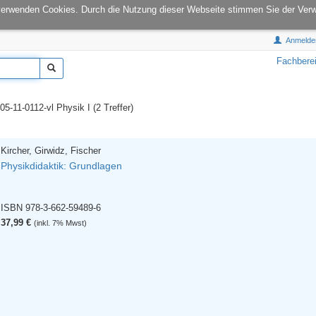
onCampus:
S1|03
E-Mail:
info@tu-books.de
verwenden Cookies. Durch die Nutzung dieser Webseite stimmen Sie der Ver
Anmelde
Fachbere
5-11-0112-vl Physik I (2 Treffer)
Kircher, Girwidz, Fischer
Physikdidaktik: Grundlagen
ISBN 978-3-662-59489-6
37,99 €
(inkl. 7% Mwst)