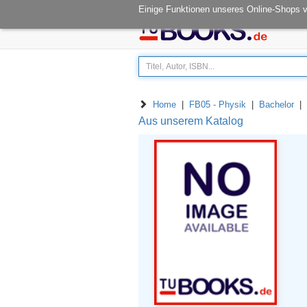
Öffnungszeiten: Mo - Fr 08.00-14.30
Einige Funktionen unseres Online-Shops 
Home
|
FB05 - Physik
|
Bachelor
| 0
Aus unserem Katalog