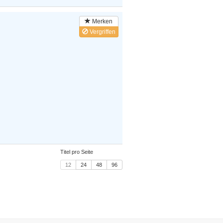
Merken
Vergriffen
Titel pro Seite
12
24
48
96