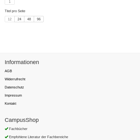
1
Titel pro Seite
12
24
48
96
Informationen
AGB
Widerrufrecht
Datenschutz
Impressum
Kontakt
CampusShop
Fachbücher
Empfohlene Literatur der Fachbereiche