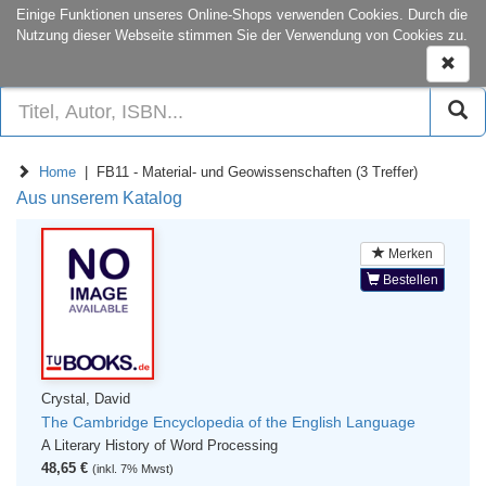
onCampus:
S1|03
+49 6151-16-22444
Einige Funktionen unseres Online-Shops verwenden Cookies. Durch die
Nutzung dieser Webseite stimmen Sie der Verwendung von Cookies zu.
Naviga
ein-/a
Home
| FB11 - Material- und Geowissenschaften (3 Treffer)
Aus unserem Katalog
Merken
Bestellen
Crystal, David
The Cambridge Encyclopedia of the English Language
A Literary History of Word Processing
48,65 €
(inkl. 7% Mwst)