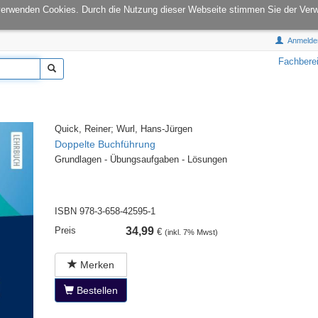
onCampus:
S1|03
E-Mail:
info@tu-books.de
verwenden Cookies. Durch die Nutzung dieser Webseite stimmen Sie der Ver
Anmelde
Fachbere
Quick, Reiner; Wurl, Hans-Jürgen
Doppelte Buchführung
Grundlagen - Übungsaufgaben - Lösungen
ISBN 978-3-658-42595-1
Preis
34,99
€
(inkl. 7% Mwst)
Merken
Bestellen