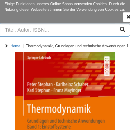
onCampus:
S1|03
+49 6151-16-22
Einige Funktionen unseres Online-Shops verwenden Cookies. Durch die
Nutzung dieser Webseite stimmen Sie der Verwendung von Cookies zu.
N
e
Home
| Thermodynamik, Grundlagen und technische Anwendungen 1