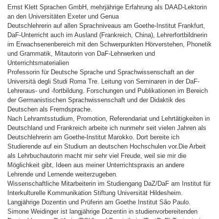
Ernst Klett Sprachen GmbH, mehrjährige Erfahrung als DAAD-Lektorin
an den Universitäten Exeter und Genua
Deutschlehrerin auf allen Sprachniveaus am Goethe-Institut Frankfurt,
DaF-Unterricht auch im Ausland (Frankreich, China), Lehrerfortbildnerin
im Erwachsenenbereich mit den Schwerpunkten Hörverstehen, Phonetik
und Grammatik, Mitautorin von DaF-Lehrwerken und
Unterrichtsmaterialien
Professorin für Deutsche Sprache und Sprachwissenschaft an der
Università degli Studi Roma Tre. Leitung von Seminaren in der DaF-
Lehreraus- und -fortbildung. Forschungen und Publikationen im Bereich
der Germanistischen Sprachwissenschaft und der Didaktik des
Deutschen als Fremdsprache.
Nach Lehramtsstudium, Promotion, Referendariat und Lehrtätigkeiten in
Deutschland und Frankreich arbeite ich nunmehr seit vielen Jahren als
Deutschlehrerin am Goethe-Institut Marokko. Dort bereite ich
Studierende auf ein Studium an deutschen Hochschulen vor.Die Arbeit
als Lehrbuchautorin macht mir sehr viel Freude, weil sie mir die
Möglichkeit gibt, Ideen aus meiner Unterrichtspraxis an andere
Lehrende und Lernende weiterzugeben.
Wissenschaftliche Mitarbeiterin im Studiengang DaZ/DaF am Institut für
Interkulturelle Kommunikation Stiftung Universität Hildesheim.
Langjährige Dozentin und Prüferin am Goethe Institut São Paulo.
Simone Weidinger ist langjährige Dozentin in studienvorbereitenden