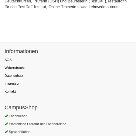
Deutschkursen, Prüferin (DSH) und Beurteilerin (TestDaF),Testautorin
für das TestDaF Institut, Online-Trainerin sowie Lehrwerksautorin.
Informationen
AGB
Widerrufrecht
Datenschutz
Impressum
Kontakt
CampusShop
Fachbücher
Empfohlene Literatur der Fachbereiche
Sprachbücher