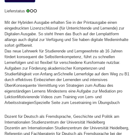
Lieferstatus
Mit der Hybriden Ausgabe erhalten Sie in der Printausgabe einen
eingedruckten Lizenzschlüssel (für Unterrichtende und Lernende) zur
Digitalen Ausgabe. So steht Ihnen das Buch auf der Lernplattform
allango auch digital zur Verfügung und Sie haben digitale Medieninhalte
sofort griffbereit.
Das neue Lehrwerk für Studierende und Lerngewohnte ab 16 Jahren
fördert konsequent die Selbstlernkompetenz, führt zu schnellen
Lernerfolgen und ist flexibel für verschiedene Kursformate nutzbar.
Aufgaben zur Förderung akademischer Kompetenzen und
Studierfähigkeit von Anfang anSchnelle Lernerfolge auf dem Weg zu B1
durch effektives Einbeziehen der Lernenden und intensives
ÜbenKonsequente Vermittlung von Strategien zum Aufbau des
eigenständigen Lernens Mindestens eine Aufgabe zur Mediation pro
LektionMotivierende Videos zum Training von Lern- und
ArbeitsstrategienSpezielle Seite zum Lesetraining im Übungsbuch
Dozent für Deutsch als Fremdsprache, Geschichte und Politik am
Internationalen Studienzentrum der Universität Heidelberg
Dozentin am Internationalen Studienzentrum der Universität Heidelberg,
Referentin und Fachberaterin für Deutsch als Fremdsprache bei der